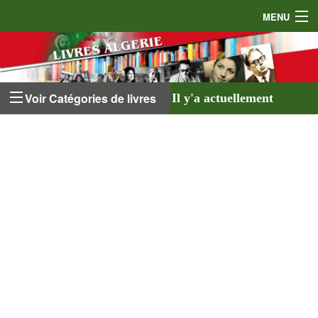
MENU
Accueil
Auteurs
Voir Catégories de livres
Il y'a actuellement
Éditeurs
641 livres
listés sur
Livres
le site et
18 auteurs
.