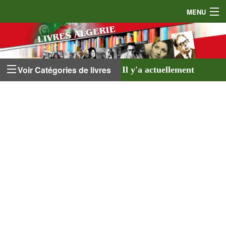
MENU
Accueil
Auteurs
Voir Catégories de livres
Il y'a actuellement
Éditeurs
641 livres
listés sur
Livres
le site et
18 auteurs
.