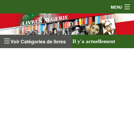
MENU
Accueil
Auteurs
Voir Catégories de livres
Il y'a actuellement
Éditeurs
641 livres
listés sur
Livres
le site et
18 auteurs
.