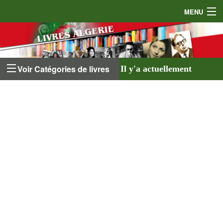
MENU
Accueil
Auteurs
Voir Catégories de livres
Il y'a actuellement
Éditeurs
641 livres
listés sur
Livres
le site et
18 auteurs
.