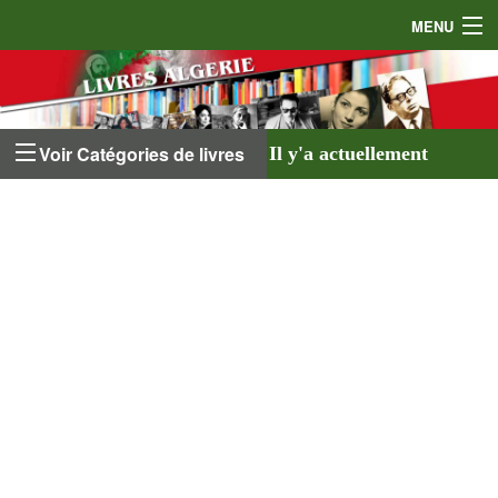
MENU
Accueil
Auteurs
Voir Catégories de livres
Il y'a actuellement
Éditeurs
641 livres
listés sur
Livres
le site et
18 auteurs
.