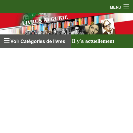
MENU
Accueil
Auteurs
Voir Catégories de livres
Il y'a actuellement
Éditeurs
641 livres
listés sur
Livres
le site et
18 auteurs
.