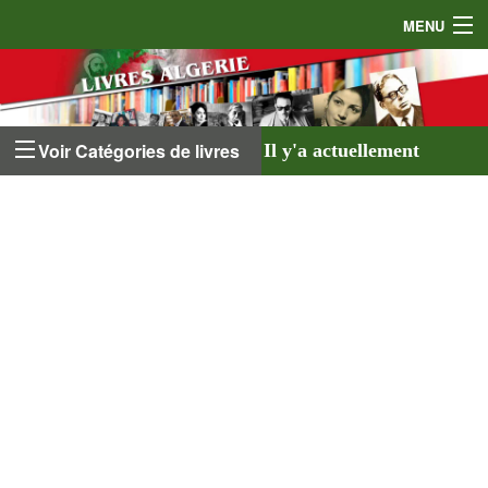
MENU
Accueil
Auteurs
Voir Catégories de livres
Il y'a actuellement
Éditeurs
641 livres
listés sur
Livres
le site et
18 auteurs
.