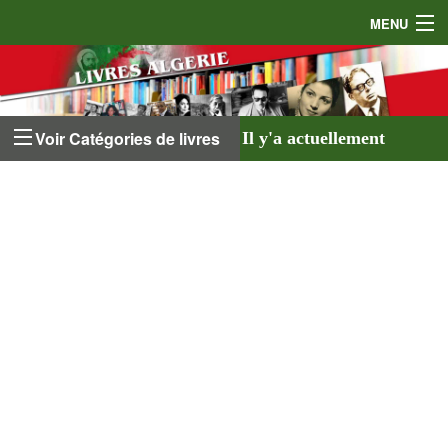
MENU
Accueil
Auteurs
Voir Catégories de livres
Il y'a actuellement
Éditeurs
641 livres
listés sur
Livres
le site et
18 auteurs
.