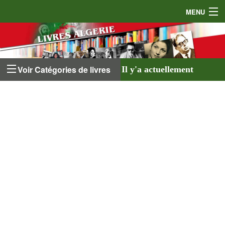
MENU
Accueil
Auteurs
Voir Catégories de livres
Il y'a actuellement
Éditeurs
641 livres
listés sur
Livres
le site et
18 auteurs
.