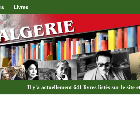
rs
Livres
Il y'a actuellement
641 livres
listés sur le site e