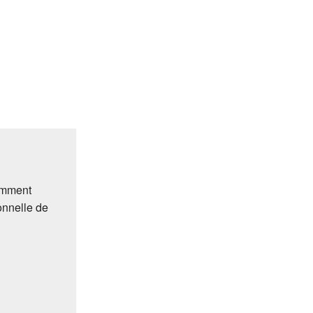
s
comment
onnelle de