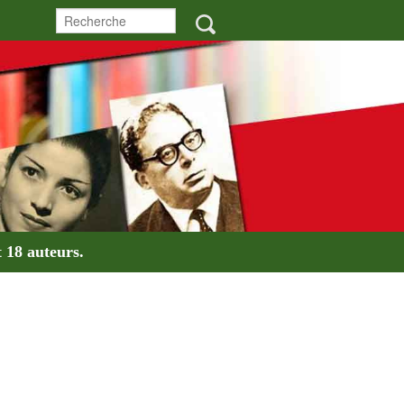
t
18 auteurs
.