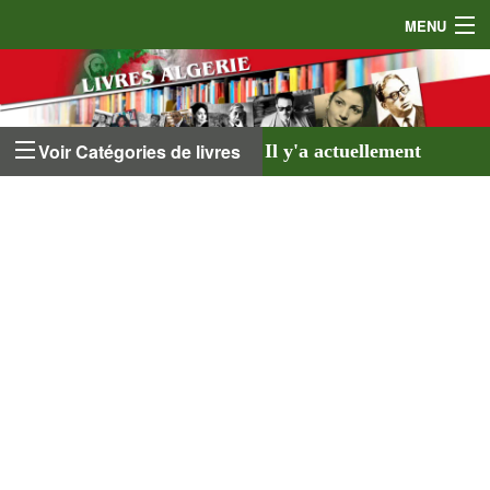
MENU
Accueil
Auteurs
Voir Catégories de livres
Il y'a actuellement
Éditeurs
641 livres
listés sur
Livres
le site et
18 auteurs
.