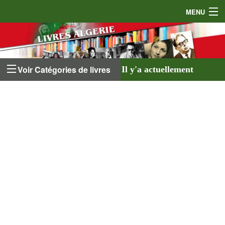
MENU
Accueil
Auteurs
Voir Catégories de livres
Il y'a actuellement
Éditeurs
641 livres
listés sur
Livres
le site et
18 auteurs
.