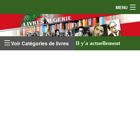
MENU
Accueil
Auteurs
Voir Catégories de livres
Il y'a actuellement
Éditeurs
641 livres
listés sur
Livres
le site et
18 auteurs
.