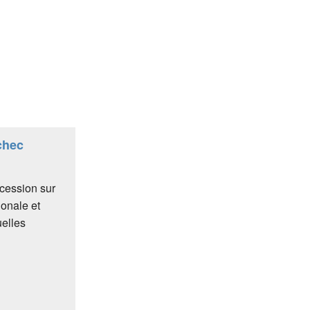
chec
ncession sur
onale et
uelles