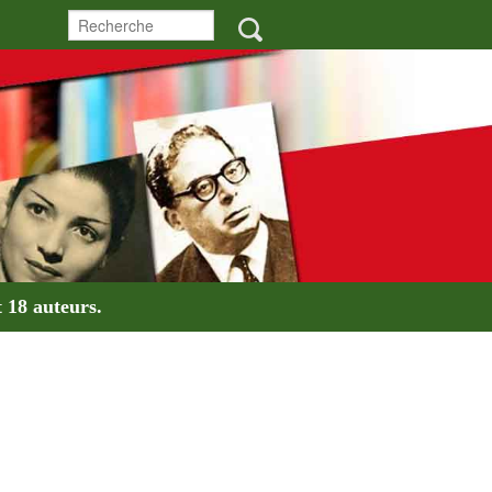
t
18 auteurs
.