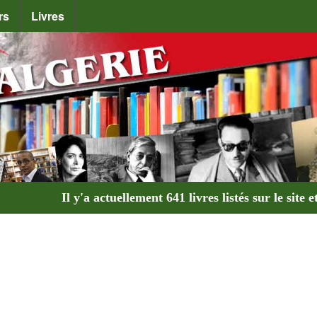
rs
Livres
Il y'a actuellement
641 livres
listés sur le site e