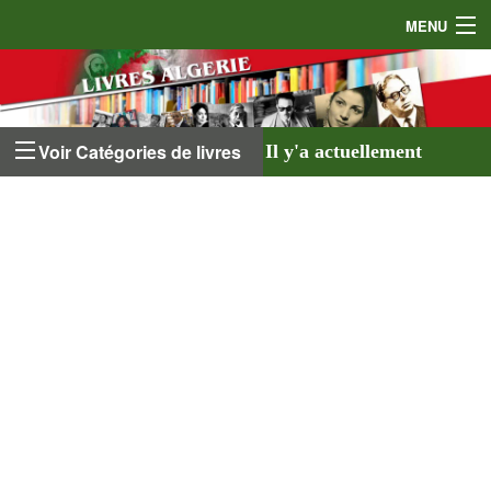
MENU
Accueil
Auteurs
Voir Catégories de livres
Il y'a actuellement
Éditeurs
641 livres
listés sur
Livres
le site et
18 auteurs
.