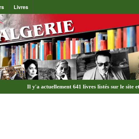
rs
Livres
Il y'a actuellement
641 livres
listés sur le site e