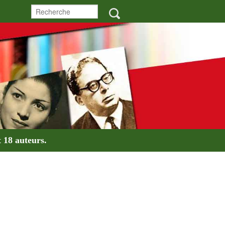
t
18 auteurs
.