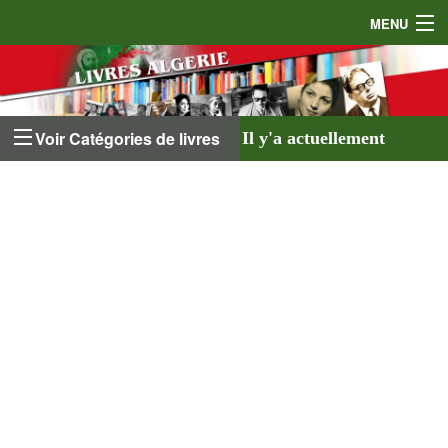
MENU
Accueil
Auteurs
Voir Catégories de livres
Il y'a actuellement
Éditeurs
641 livres
listés sur
Livres
le site et
18 auteurs
.