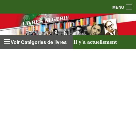
MENU
Accueil
Auteurs
Voir Catégories de livres
Il y'a actuellement
Éditeurs
641 livres
listés sur
Livres
le site et
18 auteurs
.