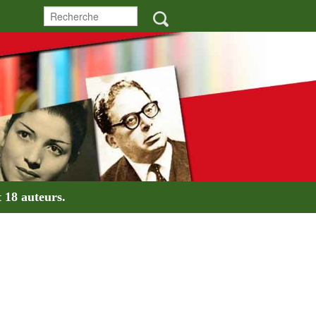
t
18 auteurs
.