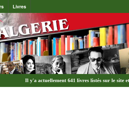
rs
Livres
Il y'a actuellement
641 livres
listés sur le site e