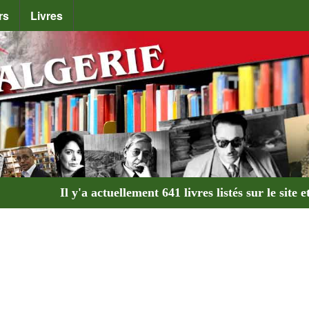
rs
Livres
Il y'a actuellement
641 livres
listés sur le site e