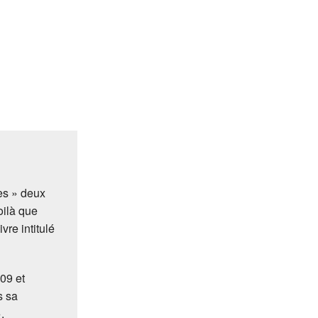
es » deux
oilà que
vre intitulé
009 et
s sa
.