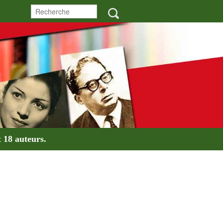
t
18 auteurs
.