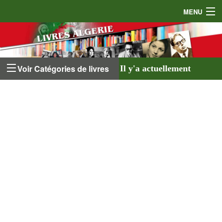
MENU
Accueil
Auteurs
Voir Catégories de livres
Il y'a actuellement
Éditeurs
641 livres
listés sur
Livres
le site et
18 auteurs
.