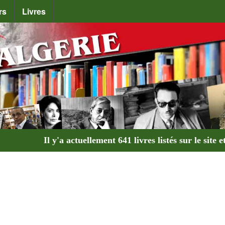
rs
Livres
Il y'a actuellement
641 livres
listés sur le site e