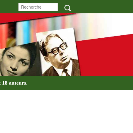
t
18 auteurs
.