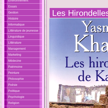
Environnement
Essais
Les Hirondelle
Gestion
Histoire
Informatique
Littérature de jeunesse
Linguistique
Littérature
Management
Marketing
Médecine
Patrimoine
Peinture
Philosophie
Poésie
Politique
Psychologie
Religion