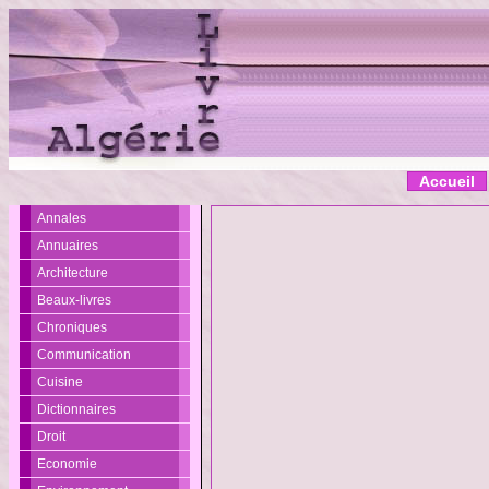
Accueil
Annales
Annuaires
Architecture
Beaux-livres
Chroniques
Communication
Cuisine
Dictionnaires
Droit
Economie