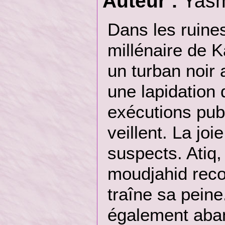
Auteur :
Yasm
Dans les ruines
millénaire de K
un turban noir 
une lapidation
exécutions publ
veillent. La joie
suspects. Atiq,
moudjahid recon
traîne sa peine
également aba