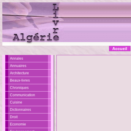
Accueil
Annales
Annuaires
Architecture
Beaux-livres
Chroniques
Communication
Cuisine
Dictionnaires
Droit
Economie