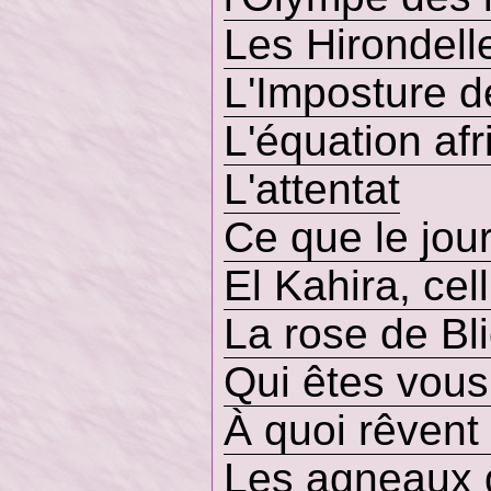
Les Hirondell
L'Imposture d
L'équation afr
L'attentat
Ce que le jour 
El Kahira, cel
La rose de Bl
Qui êtes vou
À quoi rêvent
Les agneaux 