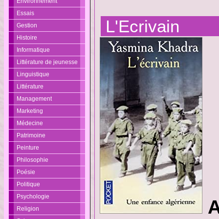
Environnement
Essais
L'Ecrivain
Gestion
Histoire
Informatique
Littérature de jeunesse
Linguistique
Littérature
Management
Marketing
Médecine
Patrimoine
Peinture
Philosophie
Poésie
Politique
Psychologie
A
Religion