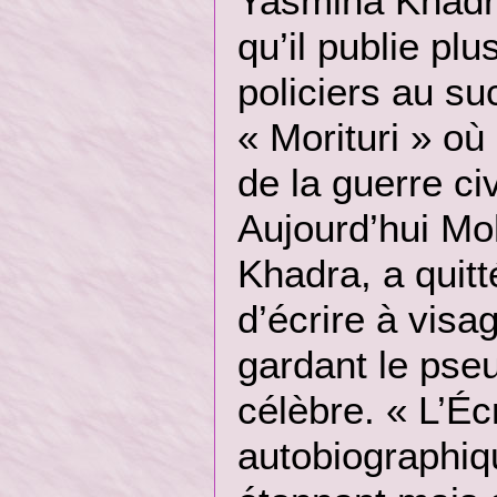
Yasmina Khadr
qu’il publie pl
policiers au su
« Morituri » où
de la guerre ci
Aujourd’hui M
Khadra, a quitt
d’écrire à visa
gardant le pse
célèbre. « L’Écr
autobiographiq