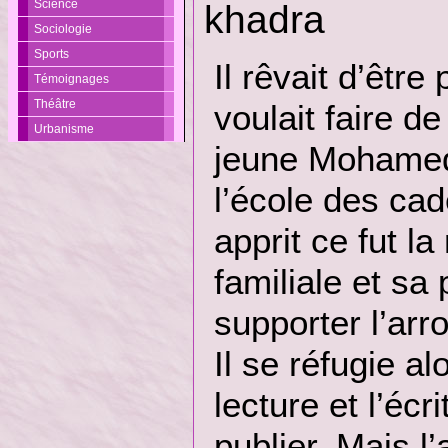
Science
khadra
Sociologie
Sports
Il rêvait d’êtr
Témoignages
Théâtre
voulait faire de 
Urbanisme
jeune Mohamed
l’école des cad
apprit ce fut la
familiale et sa
supporter l’arr
Il se réfugie al
lecture et l’éc
publier. Mais l