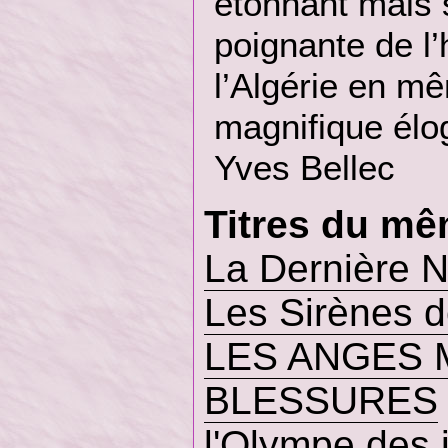
étonnant mais 
poignante de l’
l’Algérie en m
magnifique élog
Yves Bellec
Titres du mê
La Dernière N
Les Sirènes 
LES ANGES 
BLESSURES
l'Olympe des 