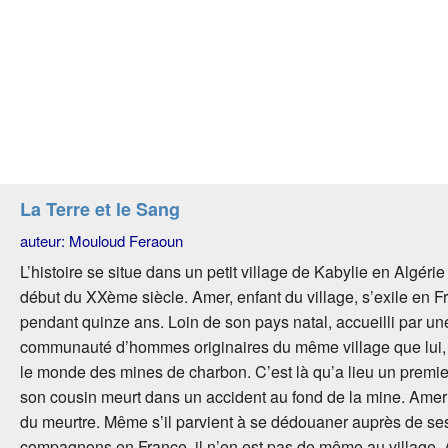
La Terre et le Sang
auteur: Mouloud Feraoun
L’histoire se situe dans un petit village de Kabylie en Algérie
début du XXème siècle. Amer, enfant du village, s’exile en F
pendant quinze ans. Loin de son pays natal, accueilli par une
communauté d’hommes originaires du même village que lui, 
le monde des mines de charbon. C’est là qu’a lieu un premie
son cousin meurt dans un accident au fond de la mine. Amer
du meurtre. Même s’il parvient à se dédouaner auprès de se
compagnons en France, il n’en est pas de même au village.