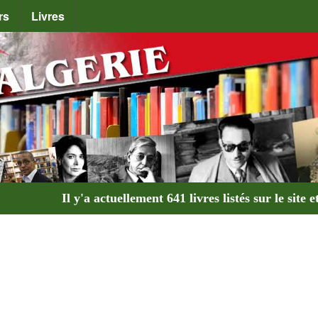
rs
Livres
Il y'a actuellement
641 livres
listés sur le site e