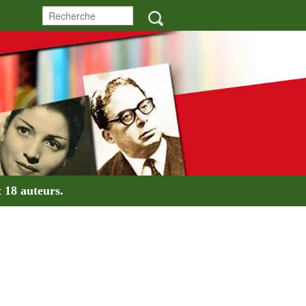
t
18 auteurs
.