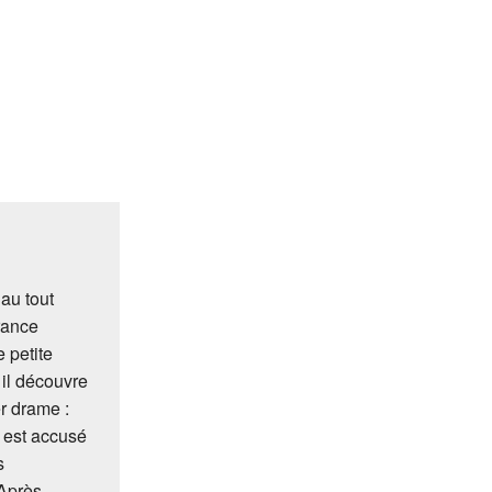
 au tout
rance
 petite
il découvre
r drame :
 est accusé
s
 Après