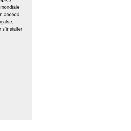
e mondiale
sin décédé,
nçaise,
s’installer