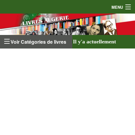
MENU
Accueil
Auteurs
Voir Catégories de livres
Il y'a actuellement
Éditeurs
641 livres
listés sur
Livres
le site et
18 auteurs
.