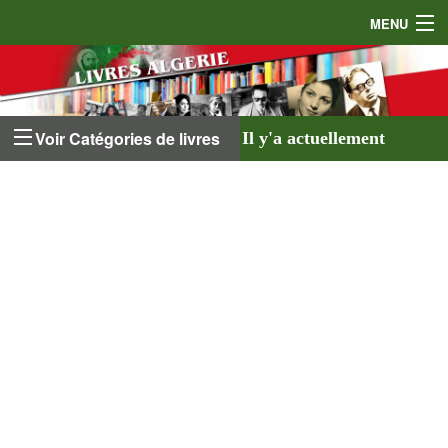
MENU
Accueil
Auteurs
Voir Catégories de livres
Il y'a actuellement
Éditeurs
641 livres
listés sur
Livres
le site et
18 auteurs
.